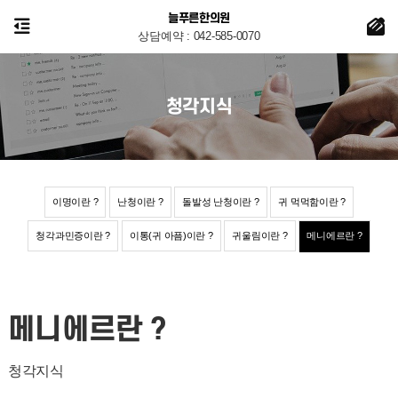
늘푸른한의원
상담예약 : 042-585-0070
청각지식
이명이란 ?
난청이란 ?
돌발성 난청이란 ?
귀 먹먹함이란 ?
청각과민증이란 ?
이통(귀 아픔)이란 ?
귀울림이란 ?
메니에르란 ?
메니에르란 ?
청각지식